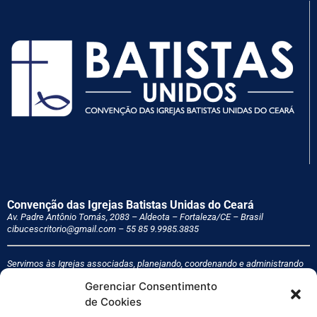
Convenção das Igrejas Batistas Unidas do Ceará
Av. Padre Antônio Tomás, 2083 – Aldeota – Fortaleza/CE – Brasil
cibucescritorio@gmail.com – 55 85
9.9985.3835
Servimos às Igrejas associadas, planejando, coordenando e administrando
programas cooperativos de interesse dessas Igrejas e as auxiliamos na
Gerenciar Consentimento
formação e edificação, com vistas à consecução de seus objetivos comuns
pertinentes ao cumprimento de sua missão como comunidade local e como
de Cookies
agência de evangelização do mundo.