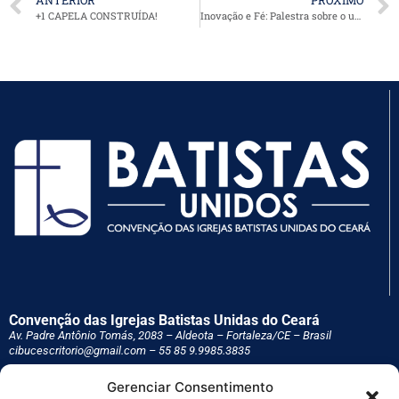
+1 CAPELA CONSTRUÍDA!
Inovação e Fé: Palestra sobre o uso da IA no Ministério Pastoral e Missionário
Convenção das Igrejas Batistas Unidas do Ceará
Av. Padre Antônio Tomás, 2083 – Aldeota – Fortaleza/CE – Brasil
cibucescritorio@gmail.com – 55 85
9.9985.3835
Gerenciar Consentimento
Servimos às Igrejas associadas, planejando, coordenando e administrando