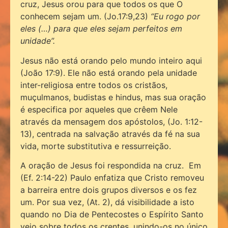
cruz, Jesus orou para que todos os que O
conhecem sejam um. (Jo.17:9,23)
“Eu rogo por
eles (…) para que eles sejam perfeitos em
unidade”.
Jesus não está orando pelo mundo inteiro aqui
(João 17:9). Ele não está orando pela unidade
inter-religiosa entre todos os cristãos,
muçulmanos, budistas e hindus, mas sua oração
é especifica por aqueles que crêem Nele
através da mensagem dos apóstolos, (Jo. 1:12-
13), centrada na salvação através da fé na sua
vida, morte substitutiva e ressurreição.
A oração de Jesus foi respondida na cruz. Em
(Ef. 2:14-22) Paulo enfatiza que Cristo removeu
a barreira entre dois grupos diversos e os fez
um. Por sua vez, (At. 2), dá visibilidade a isto
quando no Dia de Pentecostes o Espírito Santo
veio sobre todos os crentes, unindo-os no único