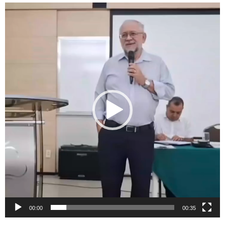
Tocador
de
vídeo
00:00
00:35