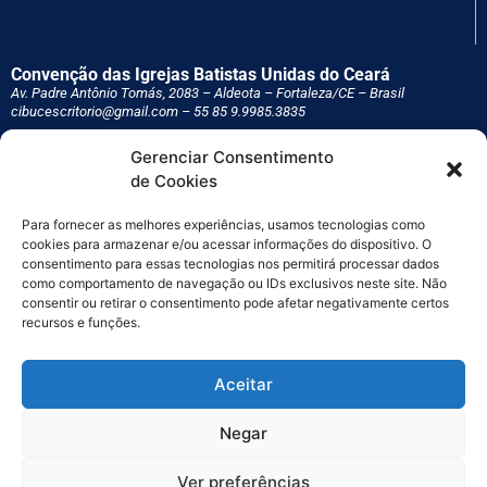
Convenção das Igrejas Batistas Unidas do Ceará
Av. Padre Antônio Tomás, 2083 – Aldeota – Fortaleza/CE – Brasil
cibucescritorio@gmail.com – 55 85
9.9985.3835
Gerenciar Consentimento
Servimos às Igrejas associadas, planejando, coordenando e administrando
de Cookies
programas cooperativos de interesse dessas Igrejas e as auxiliamos na
formação e edificação, com vistas à consecução de seus objetivos comuns
pertinentes ao cumprimento de sua missão como comunidade local e como
Para fornecer as melhores experiências, usamos tecnologias como
agência de evangelização do mundo.
cookies para armazenar e/ou acessar informações do dispositivo. O
consentimento para essas tecnologias nos permitirá processar dados
como comportamento de navegação ou IDs exclusivos neste site. Não
consentir ou retirar o consentimento pode afetar negativamente certos
recursos e funções.
Aceitar
Negar
©2024 Convenção das Igrejas Batistas Unidas do Ceará –
Ver preferências