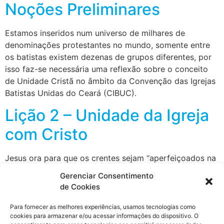
Noções Preliminares
Estamos inseridos num universo de milhares de
denominações protestantes no mundo, somente entre
os batistas existem dezenas de grupos diferentes, por
isso faz-se necessária uma reflexão sobre o conceito
de Unidade Cristã no âmbito da Convenção das Igrejas
Batistas Unidas do Ceará (CIBUC).
Lição 2 – Unidade da Igreja
com Cristo
Jesus ora para que os crentes sejam “aperfeiçoados na
unidade” (João 17:23), o que implica num processo de
Gerenciar Consentimento
crescimento. Tal unidade começa com a crença e o
de Cookies
pensamento correto sobre Jesus e Deus Pai, numa
experiência de Novo Nascimento, seguida por frutos de
Para fornecer as melhores experiências, usamos tecnologias como
cookies para armazenar e/ou acessar informações do dispositivo. O
arrependimento visíveis numa vida que demonstre o